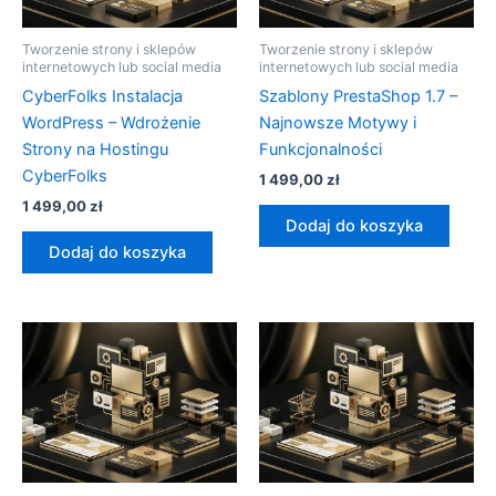
Tworzenie strony i sklepów
Tworzenie strony i sklepów
internetowych lub social media
internetowych lub social media
CyberFolks Instalacja
Szablony PrestaShop 1.7 –
WordPress – Wdrożenie
Najnowsze Motywy i
Strony na Hostingu
Funkcjonalności
CyberFolks
1 499,00
zł
1 499,00
zł
Dodaj do koszyka
Dodaj do koszyka