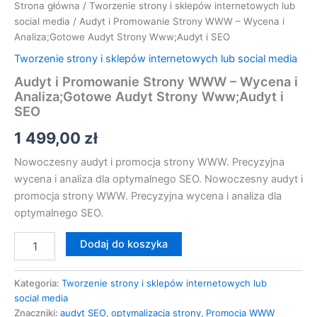
Strona główna
/
Tworzenie strony i sklepów internetowych lub
i
social media
/ Audyt i Promowanie Strony WWW – Wycena i
SEO
Analiza;Gotowe Audyt Strony Www;Audyt i SEO
Tworzenie strony i sklepów internetowych lub social media
Audyt i Promowanie Strony WWW – Wycena i
Analiza;Gotowe Audyt Strony Www;Audyt i
SEO
1 499,00
zł
Nowoczesny audyt i promocja strony WWW. Precyzyjna
wycena i analiza dla optymalnego SEO. Nowoczesny audyt i
promocja strony WWW. Precyzyjna wycena i analiza dla
optymalnego SEO.
Dodaj do koszyka
Kategoria:
Tworzenie strony i sklepów internetowych lub
social media
Znaczniki:
audyt SEO
,
optymalizacja strony
,
Promocja WWW