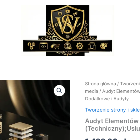
ilość
Strona główna
/
Tworzenie
Audyt
media
/ Audyt Elementów
Elementów
Dodatkowe i Audyty
Składowych
Strony
Tworzenie strony i skl
WWW
Audyt Elementów
(Techniczny);Usługi
Dodatkowe
(Techniczny);Usł
i
Audyty