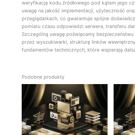
weryfikację kodu źródłowego pod kątem jego czys
uwagę na jakość implementacji, użyteczność oraz
przeglądarkach, co gwarantuje spójne doświadc
pomiaru czasu odpowiedzi serwera, transferu dan
Szczególną uwagę poświęcamy bezpieczeństwu wit
przez wyszukiwarki, strukturę linków wewnętrzny
fundamentów technicznych, które wspierają dalsz
Podobne produkty