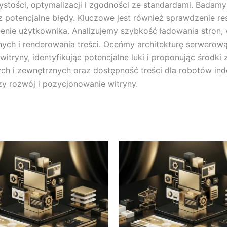
tości, optymalizacji i zgodności ze standardami. Badamy 
 potencjalne błędy. Kluczowe jest również sprawdzenie re
zenie użytkownika. Analizujemy szybkość ładowania stron
ych i renderowania treści. Oceńmy architekturę serwerową
ryny, identyfikując potencjalne luki i proponując środki
ch i zewnętrznych oraz dostępność treści dla robotów ind
y rozwój i pozycjonowanie witryny.