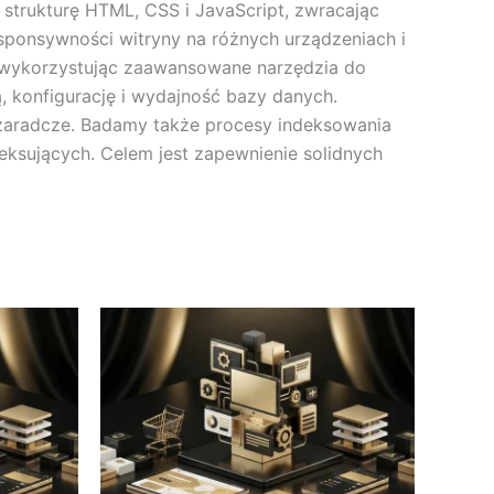
strukturę HTML, CSS i JavaScript, zwracając
sponsywności witryny na różnych urządzeniach i
, wykorzystując zaawansowane narzędzia do
, konfigurację i wydajność bazy danych.
 zaradcze. Badamy także procesy indeksowania
eksujących. Celem jest zapewnienie solidnych