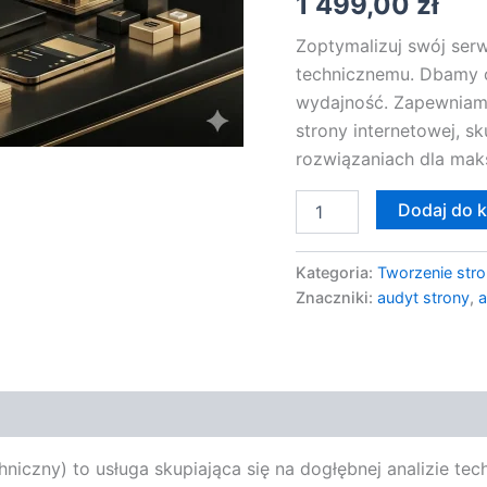
1 499,00
zł
Zoptymalizuj swój ser
technicznemu. Dbamy 
wydajność. Zapewniam
strony internetowej, s
rozwiązaniach dla mak
Dodaj do 
Kategoria:
Tworzenie stro
Znaczniki:
audyt strony
,
a
ny) to usługa skupiająca się na dogłębnej analizie techn