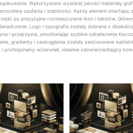
ządkowanie. Wykorzystano wysokiej jakości materiały grafi
e atmosferę zaufania i stabilności. Każdy element interfej
przejść po precyzyjne rozmieszczenie ikon i tekstów. Główn
świadczenie. Logo i typografia zostały dobrane z dbałośc
czna i przejrzysta, umożliwiając szybkie odnalezienie kluc
enie, gradienty i zaokrąglenia zostały zastosowane subteln
 i profesjonalny wizerunek, idealnie odzwierciedlający kom