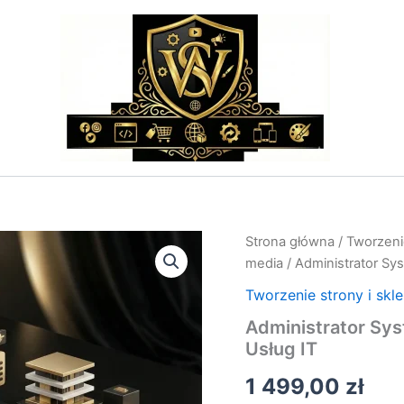
ilość
Strona główna
/
Tworzenie
Administrator
media
/ Administrator Sys
Systemów
–
Tworzenie strony i skl
Strona
Administrator Sys
Portfolio
Usług IT
i
Oferta
1 499,00
zł
Usług
IT