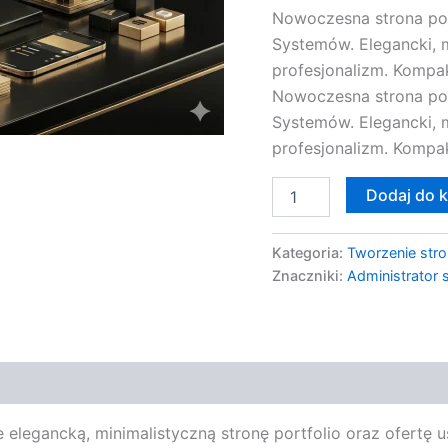
Nowoczesna strona port
Systemów. Elegancki, m
profesjonalizm. Kompak
Nowoczesna strona port
Systemów. Elegancki, m
profesjonalizm. Kompak
Dodaj do 
Kategoria:
Tworzenie stro
Znaczniki:
Administrator
elegancką, minimalistyczną stronę portfolio oraz ofertę us