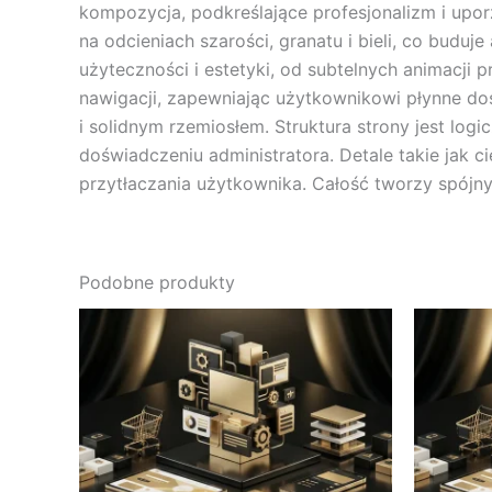
kompozycja, podkreślające profesjonalizm i upor
na odcieniach szarości, granatu i bieli, co buduj
użyteczności i estetyki, od subtelnych animacji 
nawigacji, zapewniając użytkownikowi płynne do
i solidnym rzemiosłem. Struktura strony jest logi
doświadczeniu administratora. Detale takie jak ci
przytłaczania użytkownika. Całość tworzy spójny
Podobne produkty