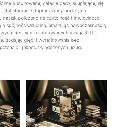
czne o stonowanej palecie barw, skupiającej się
su został starannie dopracowany pod kątem
y nacisk położono na czytelność i intuicyjność
ią o spójność wizualną, emanując nowoczesnością
zowych informacji o oferowanych usługach IT i
ie, dodając głębi i wyrafinowania bez
petencje i jakość świadczonych usług.