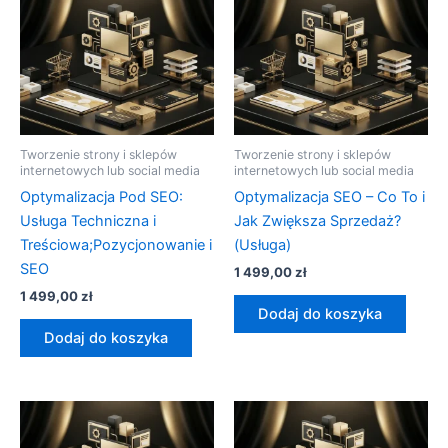
Tworzenie strony i sklepów
Tworzenie strony i sklepów
internetowych lub social media
internetowych lub social media
Optymalizacja Pod SEO:
Optymalizacja SEO – Co To i
Usługa Techniczna i
Jak Zwiększa Sprzedaż?
Treściowa;Pozycjonowanie i
(Usługa)
SEO
1 499,00
zł
1 499,00
zł
Dodaj do koszyka
Dodaj do koszyka