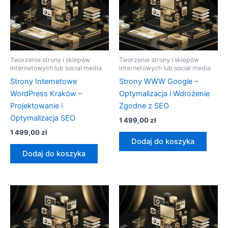
Tworzenie strony i sklepów
Tworzenie strony i sklepów
internetowych lub social media
internetowych lub social media
Strony Internetowe
Strony WWW Google –
WordPress Kraków –
Optymalizacja i Wdrożenie
Projektowanie i
Zgodne z SEO
Optymalizacja SEO
1 499,00
zł
1 499,00
zł
Dodaj do koszyka
Dodaj do koszyka