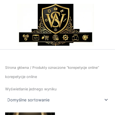
Przejdź
do
treści
Strona główna
/ Produkty oznaczone “korepetycje online”
korepetycje online
Wyświetlanie jednego wyniku