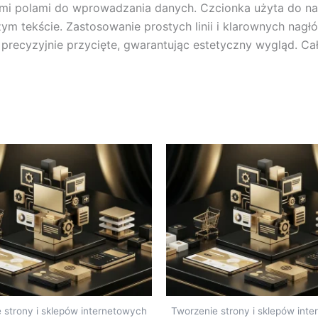
mi polami do wprowadzania danych. Czcionka użyta do nadr
m tekście. Zastosowanie prostych linii i klarownych nagł
 precyzyjnie przycięte, gwarantując estetyczny wygląd. Cał
 strony i sklepów internetowych
Tworzenie strony i sklepów int