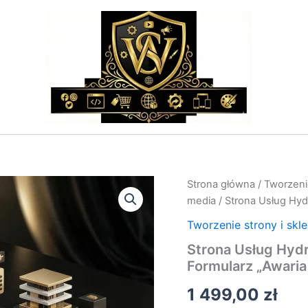
ilość
Strona główna
/
Tworzenie
Strona
media
/ Strona Usług Hydr
Usług
Hydraulicznych
Tworzenie strony i skl
i
Strona Usług Hydr
Instalacyjnych
Formularz „Awaria
–
Formularz
1 499,00
zł
"Awaria
24h"