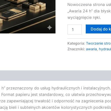
Nowoczesna strona usł
„Awaria 24 h” dla błys
wyciągnięcie ręki.
Dodaj do 
Kategoria:
Tworzenie stro
Znaczniki:
awaria
,
hydraul
h” przeznaczony do usług hydraulicznych i instalacyjnych
i. Format papieru jest standardowy, co ułatwia przechowywa
ze zapewniającej trwałość i odporność na zagniecenia pod
ją bieli i subtelnych akcentów kolorystycznych podkreślaj