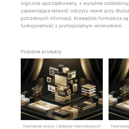
logicznie uporządkowany, z wyraźnie oddzielony
zapewniająca łatwość odczytu nawet przy dłuższy
potrzebnych informacji. Krawędzie formularza są
funkcjonalność z profesjonalnym wizerunkiem.
Podobne produkty
Tworzenie strony i sklepów internetowych
Tworzenie