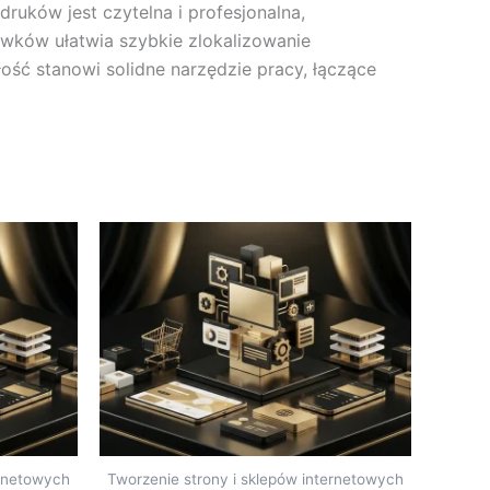
uków jest czytelna i profesjonalna,
ówków ułatwia szybkie zlokalizowanie
ość stanowi solidne narzędzie pracy, łączące
ernetowych
Tworzenie strony i sklepów internetowych