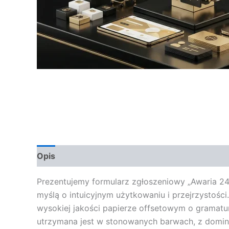
Opis
Opinie (0)
Prezentujemy formularz zgłoszeniowy „Awaria 24 
myślą o intuicyjnym użytkowaniu i przejrzystośc
wysokiej jakości papierze offsetowym o gramatur
utrzymana jest w stonowanych barwach, z dominac